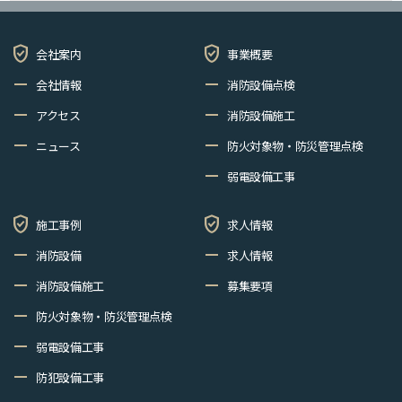
verified_user
verified_user
会社案内
事業概要
remove
remove
会社情報
消防設備点検
remove
remove
アクセス
消防設備施工
remove
remove
ニュース
防火対象物・防災管理点検
remove
弱電設備工事
verified_user
verified_user
施工事例
求人情報
remove
remove
消防設備
求人情報
remove
remove
消防設備施工
募集要項
remove
防火対象物・防災管理点検
remove
弱電設備工事
remove
防犯設備工事