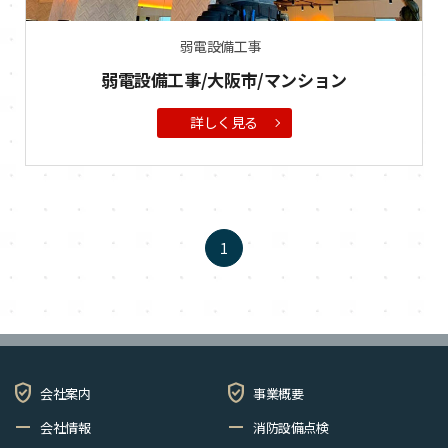
弱電設備工事
弱電設備工事/大阪市/マンション
詳しく見る
1
verified_user
verified_user
会社案内
事業概要
remove
remove
会社情報
消防設備点検