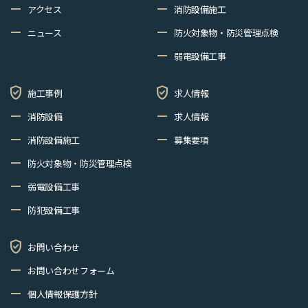
remove
remove
アクセス
消防設備施工
remove
remove
ニュース
防火対象物・防災管理点検
remove
弱電設備工事
verified_user
verified_user
施工事例
求人情報
remove
remove
消防設備
求人情報
remove
remove
消防設備施工
募集要項
remove
防火対象物・防災管理点検
remove
弱電設備工事
remove
防犯設備工事
verified_user
お問い合わせ
remove
お問い合わせフォーム
remove
個人情報保護方針