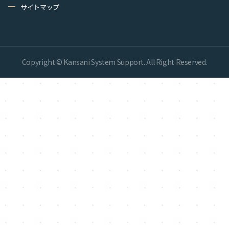
remove
サイトマップ
Copyright © Kansani System Support. All Right Reserved.