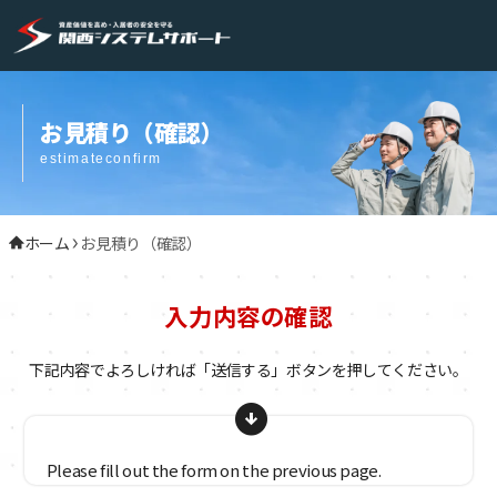
お見積り（確認）
estimateconfirm
ホーム
お見積り（確認）
入力内容の確認
下記内容でよろしければ「送信する」ボタンを押してください。
arrow_circle_down
Please fill out the form on the previous page.