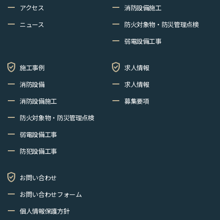
remove
remove
アクセス
消防設備施工
remove
remove
ニュース
防火対象物・防災管理点検
remove
弱電設備工事
verified_user
verified_user
施工事例
求人情報
remove
remove
消防設備
求人情報
remove
remove
消防設備施工
募集要項
remove
防火対象物・防災管理点検
remove
弱電設備工事
remove
防犯設備工事
verified_user
お問い合わせ
remove
お問い合わせフォーム
remove
個人情報保護方針