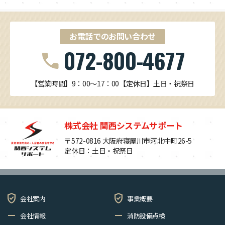
お電話でのお問い合わせ
072-800-4677
call
【営業時間】9：00～17：00
【定休日】土日・祝祭日
株式会社 関西システムサポート
〒572-0816 大阪府寝屋川市河北中町26-5
定休日：土日・祝祭日
verified_user
verified_user
会社案内
事業概要
remove
remove
会社情報
消防設備点検