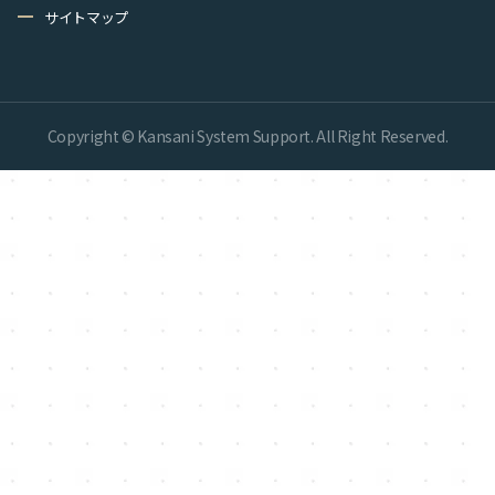
remove
サイトマップ
Copyright © Kansani System Support. All Right Reserved.