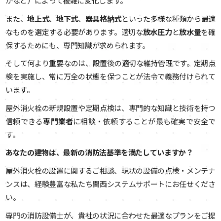
かなど）によって複雑に変化します。
また、
地上式
、
地下式
、
器具格納式
といった多様な種類から最適
なものを選定する必要があります。適切な
放水圧力
と
放水量
を確
保するためにも、専門知識が求められます。
そして何より重要なのは、設置後の適切な維持管理です。定期点
検を実施し、常に万全の状態を保つことが法令で義務付けられて
います。
屋外消火栓の新規設置や定期点検は、専門的な知識と技術を持つ
信頼できる
専門業者
に相談・依頼することが最も確実で安全で
す。
あなたの建物は、最新の消防法基準を満たしていますか？
屋外消火栓の設置に関するご相談、現状の設備の点検・メンテナ
ンスは、経験豊富な私たち関西システムサポートにお任せくださ
い。
専門の消防設備士が、貴社の状況に合わせた最適なプランをご提