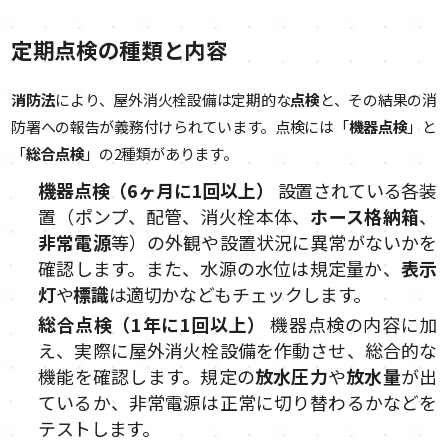
定期点検の種類と内容
消防法
により、屋外消火栓設備は定期的な
点検
と、その結果の消
防署への報告が義務付けられています。点検には「
機器点検
」と
「
総合点検
」の2種類があります。
機器点検（6ヶ月に1回以上）
設置されている各装
置（ポンプ、配管、消火栓本体、
ホース格納箱
、
非常電源
等）の外観や設置状況に異常がないかを
確認します。また、水源の水位は規定量か、
表示
灯
や
標識
は適切かなどもチェックします。
総合点検（1年に1回以上）
機器点検の内容に加
え、実際に屋外消火栓設備を作動させ、総合的な
機能を確認します。規定の
放水圧力
や
放水量
が出
ているか、非常電源は正常に切り替わるかなどを
テストします。