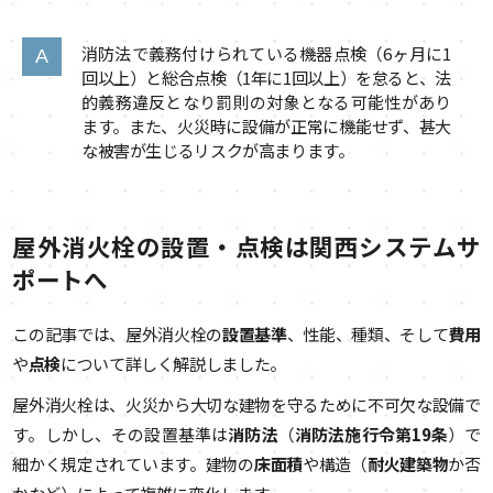
消防法で義務付けられている機器点検（6ヶ月に1
回以上）と総合点検（1年に1回以上）を怠ると、法
的義務違反となり罰則の対象となる可能性があり
ます。また、火災時に設備が正常に機能せず、甚大
な被害が生じるリスクが高まります。
屋外消火栓の設置・点検は関西システムサ
ポートへ
この記事では、屋外消火栓の
設置基準
、性能、種類、そして
費用
や
点検
について詳しく解説しました。
屋外消火栓は、火災から大切な建物を守るために不可欠な設備で
す。しかし、その設置基準は
消防法
（
消防法施行令第19条
）で
細かく規定されています。建物の
床面積
や構造（
耐火建築物
か否