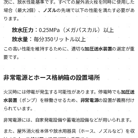
次に、放水性能基準です。すべての屋外消火栓を同時に使用した
場合（最大2個）、
ノズル
の先端で以下の性能を満たす必要があ
ります。
放水圧力
：0.25MPa（メガパスカル）以上
放水量
：毎分350リットル以上
この高い性能を維持するために、適切な
加圧送水装置
の選定が重
要です。
非常電源とホース格納箱の設置場所
火災時には停電が発生する可能性があります。停電時でも
加圧送
水装置
（ポンプ）を稼働させるため、
非常電源
の設置が義務付け
られています。
非常電源には、自家発電設備や蓄電池設備などが用いられます。
また、屋外消火栓本体や放水用器具（ホース、ノズルなど）を収