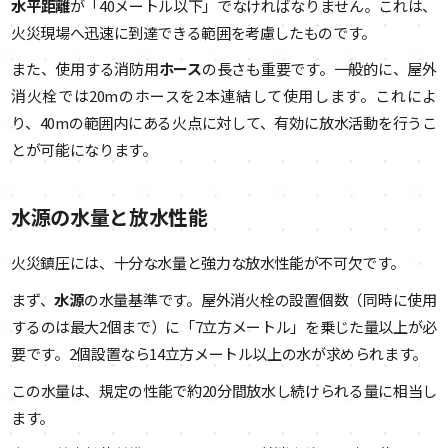
水平距離
が「40メートル以下」でなければなりません。これは、
火災現場へ迅速に到達できる範囲を考慮したものです。
また、使用する消防用
ホース
の長さも重要です。一般的に、屋外
消火栓では20mのホースを2本連結して使用します。これによ
り、40mの範囲内にある火点に対して、有効に放水活動を行うこ
とが可能になります。
水源の水量と放水性能
火災鎮圧には、十分な水量と強力な放水性能が不可欠です。
まず、
水源
の水量基準です。屋外消火栓の設置個数（同時に使用
するのは最大2個まで）に「7立方メートル」を乗じた量以上が必
要です。2個設置なら14立方メートル以上の水が求められます。
この水量は、規定の性能で約20分間放水し続けられる量に相当し
ます。