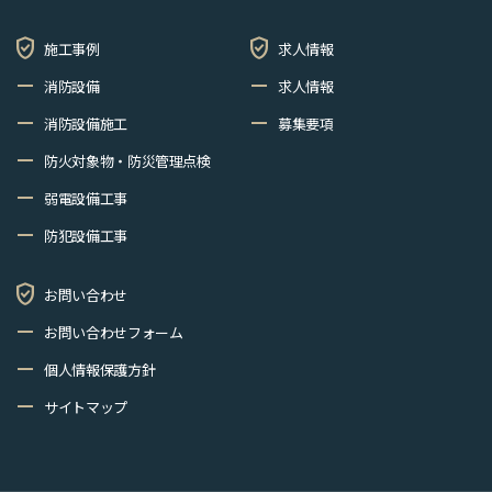
verified_user
verified_user
施工事例
求人情報
remove
remove
消防設備
求人情報
remove
remove
消防設備施工
募集要項
remove
防火対象物・防災管理点検
remove
弱電設備工事
remove
防犯設備工事
verified_user
お問い合わせ
remove
お問い合わせフォーム
remove
個人情報保護方針
remove
サイトマップ