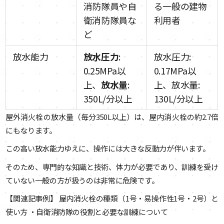
消防隊員や自
る一般の建物
衛消防隊員な
利用者
ど
放水能力
放水圧力
:
放水圧力:
0.25MPa以
0.17MPa以
上、
放水量
:
上、放水量:
350L/分以上
130L/分以上
屋外消火栓の放水量（毎分350L以上）は、屋内消火栓の約2.7倍
にもなります。
この高い放水能力ゆえに、操作には大きな反動力が伴います。
そのため、専門的な知識と技術、体力が必要であり、訓練を受け
ていない一般の方が扱うのは非常に危険です。
【関連記事例】 屋内消火栓の種類（1号・易操作性1号・2号）と
使い方 ・自衛消防隊の役割と必要な訓練について