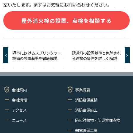
案いたします。まずはお気軽にお問い合わせください。
屋外消火栓の設置、点検を相談する
堺市におけるスプリンクラー
誘導灯の設置基準と免除され
設備の設置基準を徹底解説
る建物の条件を詳しく解説
verified_user
verified_user
会社案内
事業概要
remove
remove
会社情報
消防設備点検
remove
remove
アクセス
消防設備施工
remove
remove
ニュース
防火対象物・防災管理点検
remove
弱電設備工事