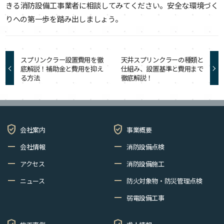
きる消防設備工事業者に相談してみてください。安全な環境づく
りへの第一歩を踏み出しましょう。
スプリンクラー設置費用を徹
天井スプリンクラーの種類と
底解説！補助金と費用を抑え
仕組み、設置基準と費用まで
る方法
徹底解説！
verified_user
verified_user
会社案内
事業概要
remove
remove
会社情報
消防設備点検
remove
remove
アクセス
消防設備施工
remove
remove
ニュース
防火対象物・防災管理点検
remove
弱電設備工事