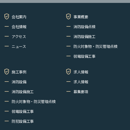
verified_user
verified_user
会社案内
事業概要
remove
remove
会社情報
消防設備点検
remove
remove
アクセス
消防設備施工
remove
remove
ニュース
防火対象物・防災管理点検
remove
弱電設備工事
verified_user
verified_user
施工事例
求人情報
remove
remove
消防設備
求人情報
remove
remove
消防設備施工
募集要項
remove
防火対象物・防災管理点検
remove
弱電設備工事
remove
防犯設備工事