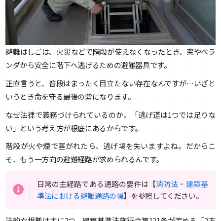
避難はしごは、火災などで階段が使えなくなったとき、窓やベラ
ンダから安全に階下へ逃げるための避難器具です。
正直言うと、普段はまったく目立たない存在なんですが…いざと
いうとき命を守る最後の砦になります。
なぜ法律で義務づけられているのか。「逃げ道は1つでは足りな
い」という考え方が根底にあるからです。
階段が火や煙で塞がれたら、逃げ場を失いますよね。だからこ
そ、もう一方向の避難経路が求められるんです。
日常の主経路である通路の要件は【
消防法・建築基
準法における避難通路の幅
】を参照してください。
法的な根拠は主に2つ。建築基準法施行令第121条が定める「2方